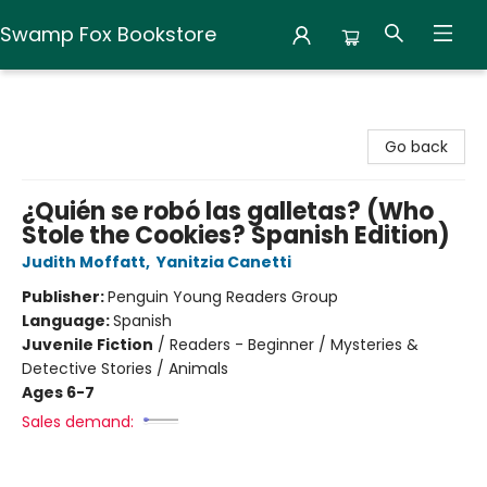
Swamp Fox Bookstore
Swamp Fox Bookstore
Go back
¿Quién se robó las galletas? (Who
Stole the Cookies? Spanish Edition)
Judith Moffatt
,
Yanitzia Canetti
Publisher:
Penguin Young Readers Group
Language:
Spanish
Juvenile Fiction
/
Readers - Beginner / Mysteries &
Detective Stories / Animals
Ages 6-7
Sales demand: